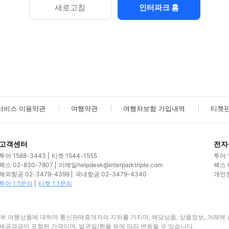
새로고침
인터파크 홈
서비스 이용약관
여행약관
여행자보험 가입내역
티켓
고객센터
전자
투어
1588-3443
티켓
1544-1555
투어
팩스
02-830-7807
이메일
helpdesk@interparktriple.com
팩스
해외항공
02-3479-4399
국내항공
02-3479-4340
개인
투어 1:1문의
티켓 1:1문의
부 여행상품에 대하여 통신판매중개자의 지위를 가지며, 해당상품, 상품정보, 거래에 
세공과금이 포함된 가격이며, 발권일/환율 등에 따라 변동될 수 있습니다.