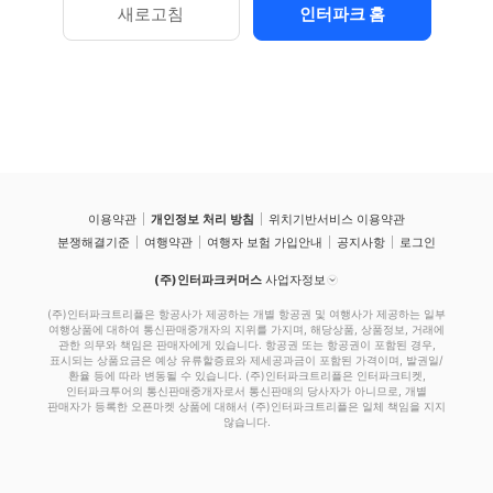
새로고침
인터파크 홈
이용약관
개인정보 처리 방침
위치기반서비스 이용약관
분쟁해결기준
여행약관
여행자 보험 가입안내
공지사항
로그인
(주)인터파크커머스
사업자정보
(주)인터파크트리플은 항공사가 제공하는 개별 항공권 및 여행사가 제공하는 일부
여행상품에 대하여 통신판매중개자의 지위를 가지며, 해당상품, 상품정보, 거래에
관한 의무와 책임은 판매자에게 있습니다. 항공권 또는 항공권이 포함된 경우,
표시되는 상품요금은 예상 유류할증료와 제세공과금이 포함된 가격이며, 발권일/
환율 등에 따라 변동될 수 있습니다. (주)인터파크트리플은 인터파크티켓,
인터파크투어의 통신판매중개자로서 통신판매의 당사자가 아니므로, 개별
판매자가 등록한 오픈마켓 상품에 대해서 (주)인터파크트리플은 일체 책임을 지지
않습니다.