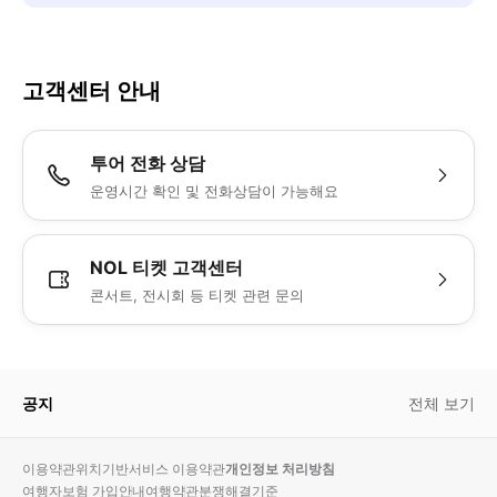
고객센터 안내
투어 전화 상담
투
운영시간 확인 및 전화상담이 가능해요
어
전
화
NOL 티켓 고객센터
걸
투
기
콘서트, 전시회 등 티켓 관련 문의
어
전
화
걸
기
공지
전체 보기
이용약관
위치기반서비스 이용약관
개인정보 처리방침
여행자보험 가입안내
여행약관
분쟁해결기준